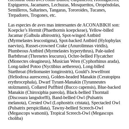
Espigueros, Jacamares, Lechuzas, Mosqueritos, Oropéndolas,
Semilleros, Saltarines, Tangaras, Tororoides, Tucanes,
Trepadores, Trogones, etc.
Las especies de aves mas interesantes de ACONABIKH son:
Koepcke’s Hermit (Phaethornis koepckeae), Yellow-billed
Jacamar (Galbula albirostris), Spot-winged Antbird
(Myrmelastes leucostigma), Spot-backed Antbird (Hylophylax
naevius), Russet-crowned Crake (Anurolimnas viridis),
Plumbeous Antbird (Myrmelastes hyperythrus), Pale-tailed
Barbthroat (Threnetes leucurus), Ochre-bellied Flycatcher
(Mionectes oleagineus), Musician Wren (Cyphorhinus arada),
Long-tailed Potoo (Nyctibius aethereus), Long-billed
Starthroat (Heliomaster longirostris), Gould’s Jewelfront
(Heliodoxa aurescens), Golden-headed Manakin (Ceratopipra
erythrocephala), Dwarf Tyrant-Manakin (Tyranneutes
stolzmanni), Collared Puffbird (Bucco capensis), Blue-backed
Manakin (Chiroxiphia pareola), Black-bellied Thorntail
(Discosura langsdorffi), Band-bellied Owl (Pulsatrix
melanota), Crested Owl (Lophostrix cristata), Spectacled Owl
(Pulsatrix perspicillata), Tawny-bellied Screech-Owl
(Megascops watsonii), Tropical Screech-Owl (Megascops
choliba)