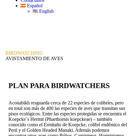
Contáctanos
Español
English
BIRDWATCHING
AVISTAMIENTO DE AVES
PLAN PARA BIRDWATCHERS
Aconabikh resguarda cerca de 22 especies de colibríes, pero
en total son más de 400 las especies de aves que transitan sus
pisos ecológicos. Entre las especies protegidas se encuentra el
Koepcke´s Hermit (Phaethornis koepckeae) – también
conocido como el Ermitaño de Koepcke, colibrí endémico del
Perú y el Golden Headed Manaki. Además podemos
encontrar otras aves como Búhos, Carpinteros, Hormigueros,